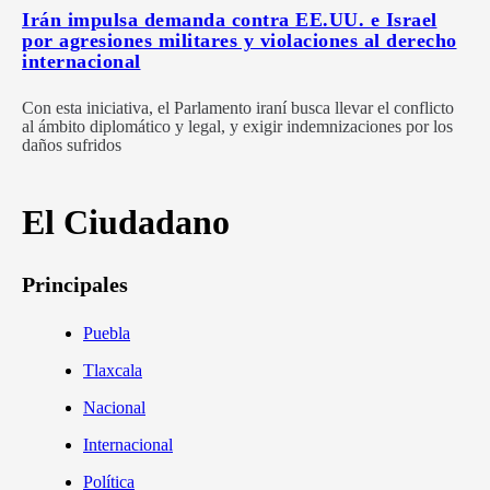
Irán impulsa demanda contra EE.UU. e Israel
por agresiones militares y violaciones al derecho
internacional
Con esta iniciativa, el Parlamento iraní busca llevar el conflicto
al ámbito diplomático y legal, y exigir indemnizaciones por los
daños sufridos
El Ciudadano
Principales
Puebla
Tlaxcala
Nacional
Internacional
Política