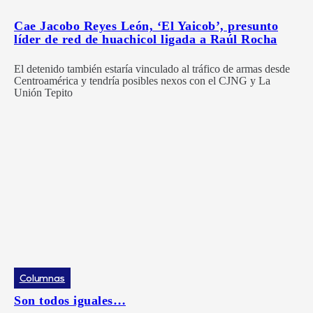
Cae Jacobo Reyes León, ‘El Yaicob’, presunto
líder de red de huachicol ligada a Raúl Rocha
El detenido también estaría vinculado al tráfico de armas desde
Centroamérica y tendría posibles nexos con el CJNG y La
Unión Tepito
Columnas
Son todos iguales…