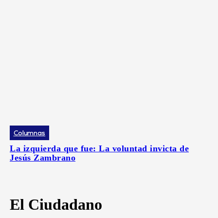
Columnas
La izquierda que fue: La voluntad invicta de
Jesús Zambrano
El Ciudadano