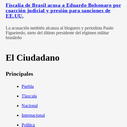
Fiscalía de Brasil acusa a Eduardo Bolsonaro por
coacción judicial y presión para sanciones de
EE.UU.
La acusación también alcanza al bloguero y periodista Paulo
Figueiredo, nieto del último presidente del régimen militar
brasileño
El Ciudadano
Principales
Puebla
Tlaxcala
Nacional
Internacional
Política