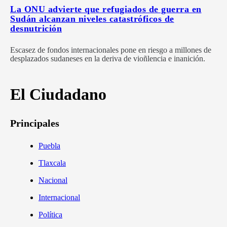
La ONU advierte que refugiados de guerra en
Sudán alcanzan niveles catastróficos de
desnutrición
Escasez de fondos internacionales pone en riesgo a millones de
desplazados sudaneses en la deriva de vioñlencia e inanición.
El Ciudadano
Principales
Puebla
Tlaxcala
Nacional
Internacional
Política