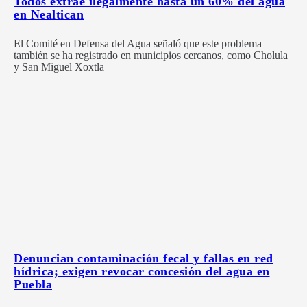
Todos extrae ilegalmente hasta un 60% del agua
en Nealtican
El Comité en Defensa del Agua señaló que este problema
también se ha registrado en municipios cercanos, como Cholula
y San Miguel Xoxtla
Denuncian contaminación fecal y fallas en red
hídrica; exigen revocar concesión del agua en
Puebla