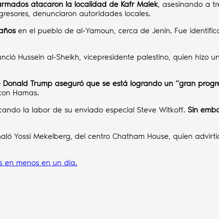
 armados atacaron la localidad de Kafr Malek
, asesinando a tr
s agresores, denunciaron autoridades locales.
 años
en el pueblo de al-Yamoun, cerca de Jenin. Fue identif
ció Hussein al-Sheikh, vicepresidente palestino, quien hizo u
e Donald Trump aseguró que se está logrando un “gran progr
 con Hamas.
cando la labor de su enviado especial Steve Witkoff.
Sin emba
aló Yossi Mekelberg, del centro Chatham House, quien advirt
s en menos en un día.