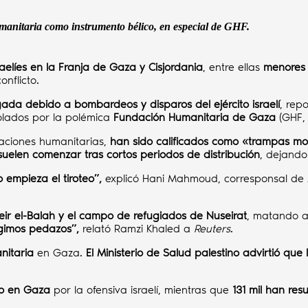
umanitaria como instrumento bélico, en especial de GHF.
elíes en la Franja de Gaza y Cisjordania
, entre ellas
menores 
nflicto.
ada debido a bombardeos y disparos del ejército israelí
, rep
rolados por la polémica
Fundación Humanitaria de Gaza
(GHF, 
aciones humanitarias,
han sido calificados como «trampas morta
suelen comenzar tras cortos periodos de distribución
, dejando
 empieza el tiroteo”,
explicó Hani Mahmoud, corresponsal de
eir el-Balah y el campo de refugiados de Nuseirat
, matando a
ogimos pedazos”,
relató Ramzi Khaled a
Reuters
.
nitaria
en Gaza.
El Ministerio de Salud palestino advirtió que
to en Gaza
por la ofensiva israelí, mientras que
131 mil han res