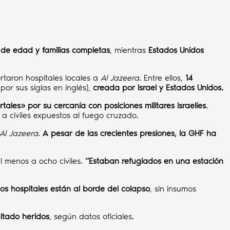
de edad y familias completas
, mientras
Estados Unidos
ortaron hospitales locales a
Al Jazeera
. Entre ellos,
14
por sus siglas en inglés),
creada por Israel y Estados Unidos.
les» por su cercanía con posiciones militares israelíes
.
 a civiles expuestos al fuego cruzado.
Al Jazeera
.
A pesar de las crecientes presiones, la GHF ha
l menos a ocho civiles.
“Estaban refugiados en una estación
 los hospitales están al borde del colapso
, sin insumos
ultado heridos
, según datos oficiales.