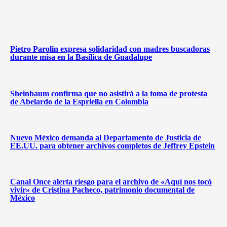
Pietro Parolin expresa solidaridad con madres buscadoras
durante misa en la Basílica de Guadalupe
Sheinbaum confirma que no asistirá a la toma de protesta
de Abelardo de la Espriella en Colombia
Nuevo México demanda al Departamento de Justicia de
EE.UU. para obtener archivos completos de Jeffrey Epstein
Canal Once alerta riesgo para el archivo de «Aquí nos tocó
vivir» de Cristina Pacheco, patrimonio documental de
México