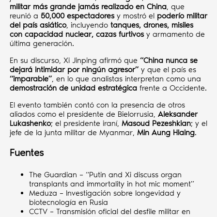
militar más grande jamás realizado en China
, que
reunió a
50,000 espectadores
y mostró el
poderío militar
del país asiático
, incluyendo
tanques, drones, misiles
con capacidad nuclear, cazas furtivos
y armamento de
última generación.
En su discurso, Xi Jinping afirmó que
“China nunca se
dejará intimidar por ningún agresor”
y que el país es
“imparable”
, en lo que analistas interpretan como una
demostración de unidad estratégica
frente a Occidente.
El evento también contó con la presencia de otros
aliados como el presidente de Bielorrusia,
Aleksander
Lukashenko
; el presidente iraní,
Masoud Pezeshkian
; y el
jefe de la junta militar de Myanmar,
Min Aung Hlaing
.
Fuentes
The Guardian – “Putin and Xi discuss organ
transplants and immortality in hot mic moment”
Meduza – Investigación sobre longevidad y
biotecnología en Rusia
CCTV – Transmisión oficial del desfile militar en