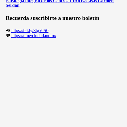
estrategia integral de los Centros LIBRE-Casas Carmen
Serdán
Recuerda suscribirte a nuestro boletín
📲
https://bit.ly/3tgVlS0
💬
https://t.me/ciudadanomx