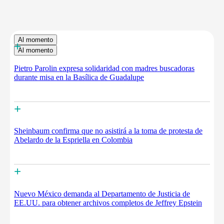
Al momento
+
Al momento
Pietro Parolin expresa solidaridad con madres buscadoras
durante misa en la Basílica de Guadalupe
+
Sheinbaum confirma que no asistirá a la toma de protesta de
Abelardo de la Espriella en Colombia
+
Nuevo México demanda al Departamento de Justicia de
EE.UU. para obtener archivos completos de Jeffrey Epstein