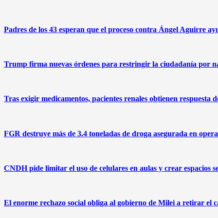
Padres de los 43 esperan que el proceso contra Ángel Aguirre ayu
Trump firma nuevas órdenes para restringir la ciudadanía por na
Tras exigir medicamentos, pacientes renales obtienen respuesta
FGR destruye más de 3.4 toneladas de droga asegurada en operat
CNDH pide limitar el uso de celulares en aulas y crear espacios s
El enorme rechazo social obliga al gobierno de Milei a retirar el 