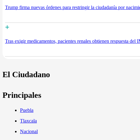
Trump firma nuevas órdenes para restringir la ciudadanía por nacimie
+
Tras exigir medicamentos, pacientes renales obtienen respuesta del
El Ciudadano
Principales
Puebla
Tlaxcala
Nacional