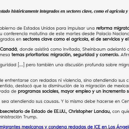
tado históricamente integrados en sectores clave, como el agrícola y e
gobierno de Estados Unidos para impulsar una
reforma migrato
su conferencia matutina de este martes desde Palacio Naciona
tegrados en
sectores clave como el agrícola, el de servicios y el 
n Canadá
, donde asistirá como invitada, Sheinbaum adelantó q
 mesa
temas prioritarios: migración, seguridad y comercio.
Afir
uridad […] pero también una discusión profunda sobre migrac
de enfrentarse con redadas ni violencia, sino atendiendo sus 
entido, destacó que la disminución de la migración de mexica
ivada de
programas sociales, mayor empleo y un incremento so
o sea atendiendo sus causas. Y lo mismo debe hacerse en Cent
bsecretario de Estado de EE.UU.,
Christopher Landau,
con qui
ministración Trump.
 migrantes mexicanos y condena redadas de ICE en Los Ángel