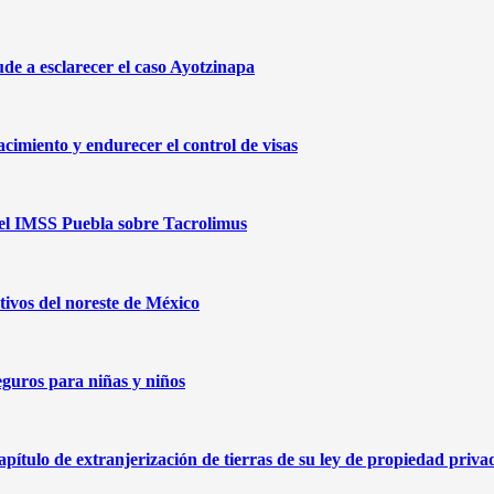
de a esclarecer el caso Ayotzinapa
cimiento y endurecer el control de visas
 del IMSS Puebla sobre Tacrolimus
ivos del noreste de México
eguros para niñas y niños
capítulo de extranjerización de tierras de su ley de propiedad priva