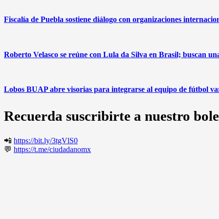
Fiscalía de Puebla sostiene diálogo con organizaciones internacio
Roberto Velasco se reúne con Lula da Silva en Brasil; buscan u
Lobos BUAP abre visorias para integrarse al equipo de fútbol v
Recuerda suscribirte a nuestro bole
📲
https://bit.ly/3tgVlS0
💬
https://t.me/ciudadanomx