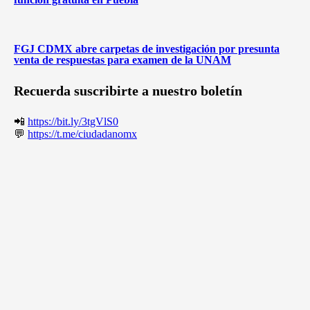
FGJ CDMX abre carpetas de investigación por presunta
venta de respuestas para examen de la UNAM
Recuerda suscribirte a nuestro boletín
📲
https://bit.ly/3tgVlS0
💬
https://t.me/ciudadanomx