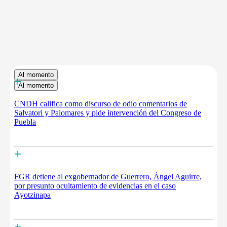
Al momento
+
Al momento
CNDH califica como discurso de odio comentarios de
Salvatori y Palomares y pide intervención del Congreso de
Puebla
+
FGR detiene al exgobernador de Guerrero, Ángel Aguirre,
por presunto ocultamiento de evidencias en el caso
Ayotzinapa
+