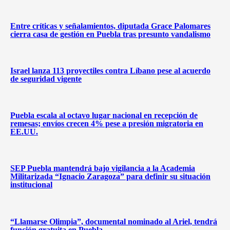
Entre críticas y señalamientos, diputada Grace Palomares
cierra casa de gestión en Puebla tras presunto vandalismo
Israel lanza 113 proyectiles contra Líbano pese al acuerdo
de seguridad vigente
Puebla escala al octavo lugar nacional en recepción de
remesas; envíos crecen 4% pese a presión migratoria en
EE.UU.
SEP Puebla mantendrá bajo vigilancia a la Academia
Militarizada “Ignacio Zaragoza” para definir su situación
institucional
“Llamarse Olimpia”, documental nominado al Ariel, tendrá
función gratuita en Puebla