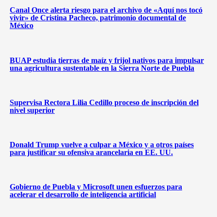
Canal Once alerta riesgo para el archivo de «Aquí nos tocó
vivir» de Cristina Pacheco, patrimonio documental de
México
BUAP estudia tierras de maíz y frijol nativos para impulsar
una agricultura sustentable en la Sierra Norte de Puebla
Supervisa Rectora Lilia Cedillo proceso de inscripción del
nivel superior
Donald Trump vuelve a culpar a México y a otros países
para justificar su ofensiva arancelaria en EE. UU.
Gobierno de Puebla y Microsoft unen esfuerzos para
acelerar el desarrollo de inteligencia artificial