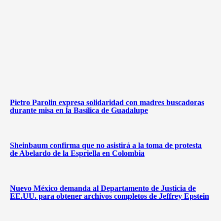
Pietro Parolin expresa solidaridad con madres buscadoras
durante misa en la Basílica de Guadalupe
Sheinbaum confirma que no asistirá a la toma de protesta
de Abelardo de la Espriella en Colombia
Nuevo México demanda al Departamento de Justicia de
EE.UU. para obtener archivos completos de Jeffrey Epstein