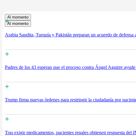
Al momento
+
Al momento
Arabia Saudita, Turquía y Pakistán preparan un acuerdo de defensa a
+
Padres de los 43 esperan que el proceso contra Ángel Aguirre ayude 
+
Trump firma nuevas órdenes para restringir la ciudadanía por nacimie
+
Tras exigir medicamentos, pacientes renales obtienen respuesta del