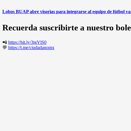
Lobos BUAP abre visorias para integrarse al equipo de fútbol v
Recuerda suscribirte a nuestro bole
📲
https://bit.ly/3tgVlS0
💬
https://t.me/ciudadanomx