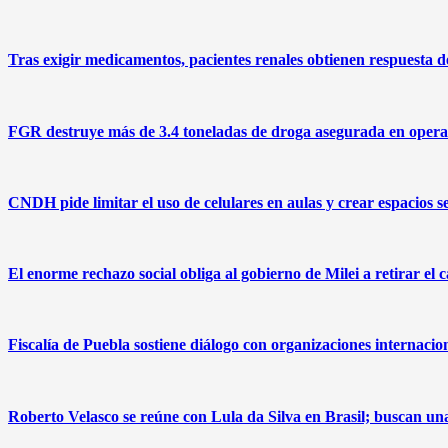
Tras exigir medicamentos, pacientes renales obtienen respuesta
FGR destruye más de 3.4 toneladas de droga asegurada en operat
CNDH pide limitar el uso de celulares en aulas y crear espacios s
El enorme rechazo social obliga al gobierno de Milei a retirar el 
Fiscalía de Puebla sostiene diálogo con organizaciones internacio
Roberto Velasco se reúne con Lula da Silva en Brasil; buscan u