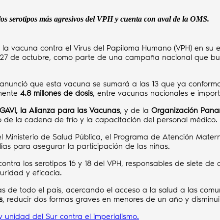
los serotipos más agresivos del VPH y cuenta con aval de la OMS.
ir la vacuna contra el Virus del Papiloma Humano (VPH) en su
 27 de octubre, como parte de una campaña nacional que busca
la, anunció que esta vacuna se sumará a las 13 que ya conform
lmente
4.8 millones de dosis
, entre vacunas nacionales e impor
GAVI, la Alianza para las Vacunas
, y de la
Organización Pana
to de la cadena de frío y la capacitación del personal médico.
l Ministerio de Salud Pública, el Programa de Atención Materno 
ias para asegurar la participación de las niñas.
ontra los serotipos 16 y 18 del VPH, responsables de siete de 
uridad y eficacia.
as de todo el país, acercando el acceso a la salud a las com
s
, reducir dos formas graves en menores de un año y disminuir
 unidad del Sur contra el imperialismo.