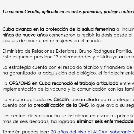
La vacuna Cecolin, aplicada en escuelas primarias, protege contra 
Cuba avanza en la protección de la salud femenina
al inclu
niñas de nueve años
comenzaron a recibir la dosis desde el
causas de muerte entre mujeres en el mundo.
El ministro de Relaciones Exteriores, Bruno Rodríguez Parril
Este esquema previene 13 enfermedades y distribuye anua
La estrategia cuenta con el respaldo técnico y financiero de
ha garantizado la adquisición del biológico, el fortalecimien
La
OPS/OMS en Cuba reconoció el trabajo articulado
entre e
implementación de la vacuna y la comunicación con las famil
La vacuna aplicada es
Cecolin
, desarrollada para proteger c
cuenta con la
precalificación de la OMS
, lo que avala su seg
Los centros de vacunación se instalaron en escuelas primari
más de seis décadas, ha logrado
eliminar seis enfermedade
También puedes leer:
20 años del «No al ALCA»: soberanía y