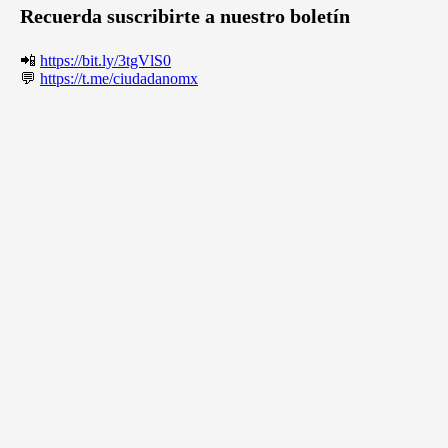
Recuerda suscribirte a nuestro boletín
📲
https://bit.ly/3tgVlS0
💬
https://t.me/ciudadanomx