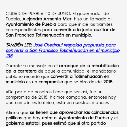
CIUDAD DE PUEBLA, 10 DE JUNIO. El gobernador de
Puebla,
Alejandro Armenta Mier
, hizo un llamado al
Ayuntamiento de Puebla
para que inicie los trámites
correspondientes para
convertir a la junta auxiliar de
San Francisco Totimehuacán en municipio.
TAMBIÉN LEE:
José Chedraui respalda propuesta para
convertir a San Francisco Totimehuacán en el municipio
218
Durante su mensaje en el
arranque de la rehabilitación
de la carretera
de aquella comunidad, el mandatario
poblano recordó que
convertir a Totimehuacán en
municipio
es un
compromiso
que se hizo desde
2018.
«De parte de nosotros tiene que ser así, fue un
compromiso de 2018, hicimos campaña, entonces hay
que cumplir, es lo único, está en nuestras manos».
Afirmó que
se tienen que aprovechar las coincidencias
políticas
que hay
entre el Ayuntamiento de Puebla
y el
gobierno estatal, pues estimó que si otro partido