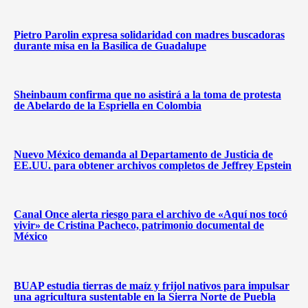
Pietro Parolin expresa solidaridad con madres buscadoras
durante misa en la Basílica de Guadalupe
Sheinbaum confirma que no asistirá a la toma de protesta
de Abelardo de la Espriella en Colombia
Nuevo México demanda al Departamento de Justicia de
EE.UU. para obtener archivos completos de Jeffrey Epstein
Canal Once alerta riesgo para el archivo de «Aquí nos tocó
vivir» de Cristina Pacheco, patrimonio documental de
México
BUAP estudia tierras de maíz y frijol nativos para impulsar
una agricultura sustentable en la Sierra Norte de Puebla