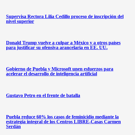
Supervisa Rectora Lilia Cedillo proceso de inscripción del
nivel superior
Donald Trump vuelve a culpar a México y a otros países
para justificar su ofensiva arancelaria en EE. UU.
Gobierno de Puebla y Microsoft unen esfuerzos para
acelerar el desarrollo de inteligencia artificial
Gustavo Petro en el frente de batalla
Puebla reduce 60% los casos de feminicidio mediante la
estrategia integral de los Centros LIBRE-Casas Carmen
Serdán