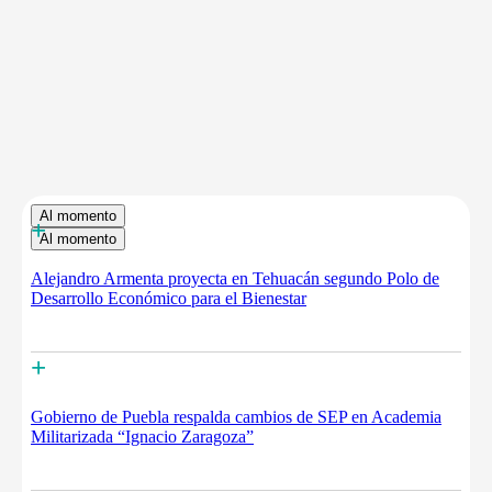
Al momento
+
Al momento
Alejandro Armenta proyecta en Tehuacán segundo Polo de
Desarrollo Económico para el Bienestar
+
Gobierno de Puebla respalda cambios de SEP en Academia
Militarizada “Ignacio Zaragoza”