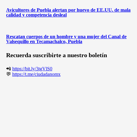
Avicultores de Puebla alertan por huevo de EE.UU. de mala
calidad y competencia desleal
Rescatan cuerpos de un hombre y una mujer del Canal de
Valsequillo en Tecamachalco, Puebla
Recuerda suscribirte a nuestro boletín
📲
https://bit.ly/3tgVlS0
💬
https://t.me/ciudadanomx