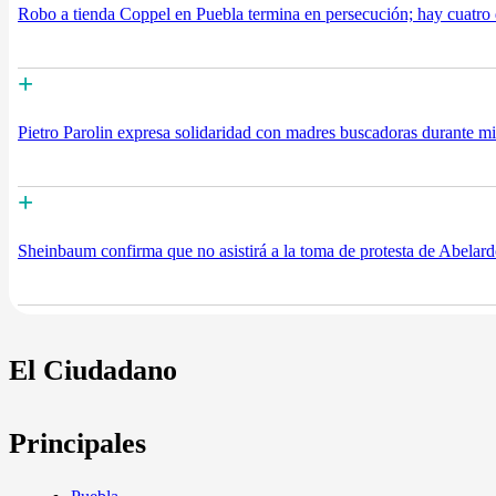
Robo a tienda Coppel en Puebla termina en persecución; hay cuatro
+
Pietro Parolin expresa solidaridad con madres buscadoras durante mi
+
Sheinbaum confirma que no asistirá a la toma de protesta de Abelard
El Ciudadano
Principales