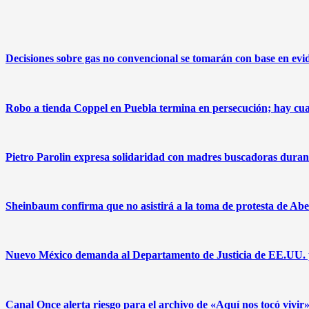
Decisiones sobre gas no convencional se tomarán con base en evi
Robo a tienda Coppel en Puebla termina en persecución; hay cua
Pietro Parolin expresa solidaridad con madres buscadoras duran
Sheinbaum confirma que no asistirá a la toma de protesta de Abe
Nuevo México demanda al Departamento de Justicia de EE.UU. pa
Canal Once alerta riesgo para el archivo de «Aquí nos tocó vivi