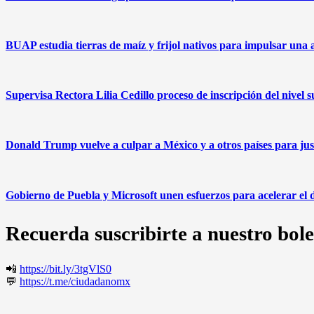
BUAP estudia tierras de maíz y frijol nativos para impulsar una 
Supervisa Rectora Lilia Cedillo proceso de inscripción del nivel 
Donald Trump vuelve a culpar a México y a otros países para just
Gobierno de Puebla y Microsoft unen esfuerzos para acelerar el des
Recuerda suscribirte a nuestro bole
📲
https://bit.ly/3tgVlS0
💬
https://t.me/ciudadanomx