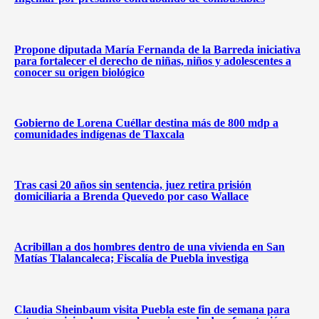
Propone diputada María Fernanda de la Barreda iniciativa
para fortalecer el derecho de niñas, niños y adolescentes a
conocer su origen biológico
Gobierno de Lorena Cuéllar destina más de 800 mdp a
comunidades indígenas de Tlaxcala
Tras casi 20 años sin sentencia, juez retira prisión
domiciliaria a Brenda Quevedo por caso Wallace
Acribillan a dos hombres dentro de una vivienda en San
Matías Tlalancaleca; Fiscalía de Puebla investiga
Claudia Sheinbaum visita Puebla este fin de semana para