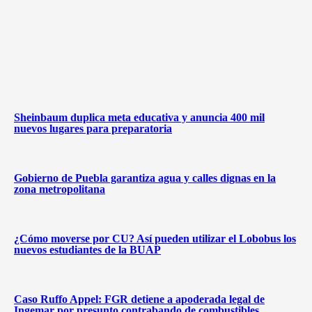
Sheinbaum duplica meta educativa y anuncia 400 mil
nuevos lugares para preparatoria
Gobierno de Puebla garantiza agua y calles dignas en la
zona metropolitana
¿Cómo moverse por CU? Así pueden utilizar el Lobobus los
nuevos estudiantes de la BUAP
Caso Ruffo Appel: FGR detiene a apoderada legal de
Ingemar por presunto contrabando de combustibles