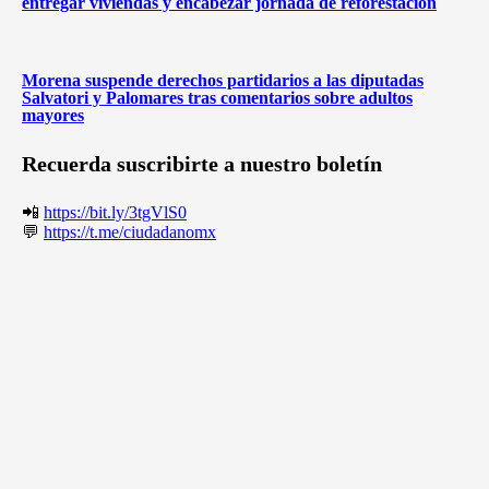
entregar viviendas y encabezar jornada de reforestación
Morena suspende derechos partidarios a las diputadas
Salvatori y Palomares tras comentarios sobre adultos
mayores
Recuerda suscribirte a nuestro boletín
📲
https://bit.ly/3tgVlS0
💬
https://t.me/ciudadanomx