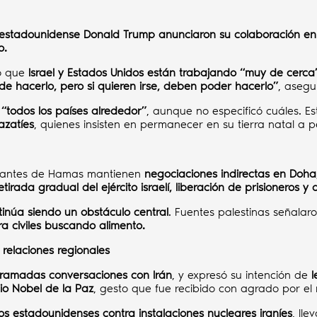
nte estadounidense Donald Trump anunciaron su colaboración e
o.
ó que
Israel y Estados Unidos están trabajando “muy de cerca
de hacerlo, pero si quieren irse, deben poder hacerlo”
, asegu
 “todos los países alrededor”
, aunque no especificó cuáles. E
azatíes
, quienes insisten en permanecer en su tierra natal a p
sentantes de Hamas mantienen
negociaciones indirectas en Doha
etirada gradual del ejército israelí, liberación de prisioneros y d
tinúa siendo un obstáculo central
. Fuentes palestinas señalar
a civiles buscando alimento.
relaciones regionales
gramadas conversaciones con Irán
, y expresó su intención de
l
io Nobel de la Paz
, gesto que fue recibido con agrado por el 
s estadounidenses contra instalaciones nucleares iraníes
, ll