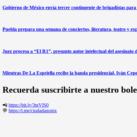
Gobierno de México envía tercer contingente de brigadistas par
Puebla prepara una semana de conciertos, literatura, teatro y exp
Juez procesa a “El R1”, presunto autor intelectual del asesinato
Mientras De La Espriella recibe la banda presidencial, Iván Cepe
Recuerda suscribirte a nuestro bole
📲
https://bit.ly/3tgVlS0
💬
https://t.me/ciudadanomx