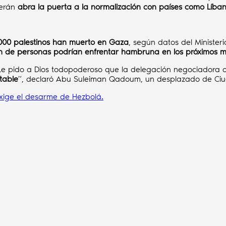
herán
abra la puerta a la normalización con países como Líban
000 palestinos han muerto en Gaza
, según datos del Minister
ón de personas podrían enfrentar hambruna en los próximos 
Le pido a Dios todopoderoso que la delegación negociadora o
table
”, declaró Abu Suleiman Qadoum, un desplazado de Ci
exige el desarme de Hezbolá.