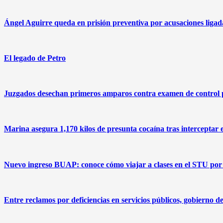
Ángel Aguirre queda en prisión preventiva por acusaciones ligad
El legado de Petro
Juzgados desechan primeros amparos contra examen de control
Marina asegura 1,170 kilos de presunta cocaína tras interceptar 
Nuevo ingreso BUAP: conoce cómo viajar a clases en el STU por 
Entre reclamos por deficiencias en servicios públicos, gobierno 