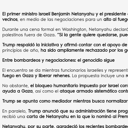
El primer ministro israelí Benjamin Netanyahu y el preside
vecinos
, en medio de las negociaciones para un
alto al fueg
Durante una cena formal en Washington, Netanyahu declar
palestinos fuera de Gaza.
“Si la gente quiere quedarse, pue
Trump respaldó la iniciativa y afirmó contar con el apoyo de
principios de año,
ha sido ampliamente rechazado por los g
Entre bombardeos y negociaciones: el genocidio sigue
El encuentro se da mientras funcionarios israelíes y repre
fuego en Gaza y liberar rehenes
. La propuesta incluye una
r
No obstante,
el bloqueo humanitario impuesto por Israel con
ayuda a Gaza
, así como el
ataque armado sistemático contr
Trump se apunta como mediador mientras busca normalizar 
En paralelo,
Trump anunció que su administración tiene pro
recibió una
carta de Netanyahu en la que lo nominó al Prem
Netanyahu, por su parte, agradeció los recientes bombardeo