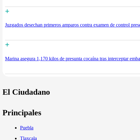
+
Juzgados desechan primeros amparos contra examen de control pre
+
Marina asegura 1,170 kilos de presunta cocaína tras interceptar emba
El Ciudadano
Principales
Puebla
Tlaxcala