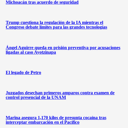
Michoacán tras acuerdo de seguridad
Trump cuestiona la regulación de la IA mientras el
Congreso debate límites para las grandes tecnologías
Ángel Aguirre queda en prisión preventiva por acusaciones
ligadas al caso Ayotzinapa
El legado de Petro
Juzgados desechan primeros amparos contra examen de
control presencial de la UNAM
Marina asegura 1,170 kilos de presunta cocaína tras
interceptar embarcación en el Pacífico