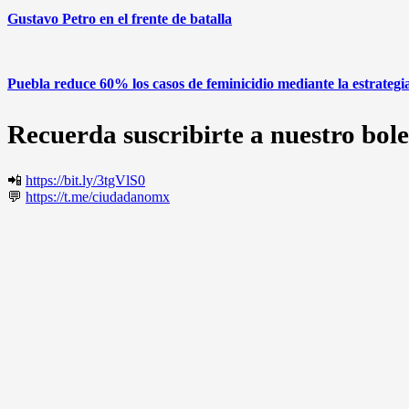
Gustavo Petro en el frente de batalla
Puebla reduce 60% los casos de feminicidio mediante la estrate
Recuerda suscribirte a nuestro bole
📲
https://bit.ly/3tgVlS0
💬
https://t.me/ciudadanomx