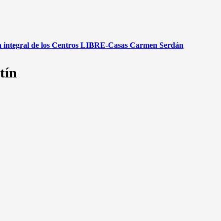
gia integral de los Centros LIBRE-Casas Carmen Serdán
tín