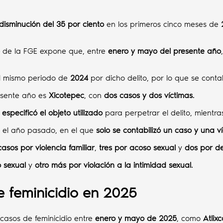
disminución del 35 por ciento
en los primeros cinco meses de
de la FGE expone que, entre
enero y mayo del presente año
el mismo periodo de
2024
por dicho delito, por lo que se conta
resente año es
Xicotepec
, con
dos casos y dos víctimas
.
 especificó el objeto utilizado
para perpetrar el delito, mientr
n el año pasado, en el que
solo se contabilizó un caso y una v
asos por violencia familiar
,
tres por acoso sexual
y
dos por d
 sexual
y
otro más por violación a la intimidad sexual
.
e feminicidio en 2025
casos de feminicidio entre
enero y mayo de 2025
, como
Atlix