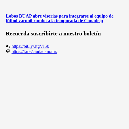
Lobos BUAP abre visorias para integrarse al equipo de
fútbol varonil rumbo a la temporada de Conadeip
Recuerda suscribirte a nuestro boletín
📲
https://bit.ly/3tgVlS0
💬
https://t.me/ciudadanomx