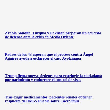
Arabia Saudita, Turquía y Pakistán preparan un acuerdo
de defensa ante la crisis en Medio Oriente
Padres de los 43 esperan que el proceso contra Ángel
Aguirre ayude a esclarecer el caso Ayotzinapa
Trump firma nuevas órdenes para restringir la ciudadanía
por nacimiento y endurecer el control de visas
Tras exigir medicamentos, pacientes renales obtienen
respuesta del IMSS Puebla sobre Tacrolimus