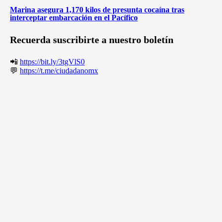
Marina asegura 1,170 kilos de presunta cocaína tras
interceptar embarcación en el Pacífico
Recuerda suscribirte a nuestro boletín
📲
https://bit.ly/3tgVlS0
💬
https://t.me/ciudadanomx