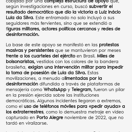
cobijado por una
compleja estructura de apoyo
que,
según investigaciones en curso, buscó
subvertir el
resultado democrático que dio la victoria a Luiz Inácio
Lula da Silva
. Este entramado no solo incluyó a sus
seguidores más fervientes, sino que se extendió a
f
iguras militares, actores políticos cercanos
y
redes de
desinformación.
La base de este apoyo se manifestó en las
protestas
masivas y persistentes
que se mantuvieron por meses
frente a los cuarteles del ejército
en Brasil.
Miles de
bolsonaristas,
vestidos con los colores de la bandera
brasileña,
exigían una intervención militar para impedir
la toma de posesión de Lula da Silva.
Estas
movilizaciones, a menudo a
limentadas por la
desinformación
difundida a través de plataformas de
mensajería como
WhatsApp
y
Telegram,
fueron un pilar
en la presión ejercida sobre las instituciones
democráticas. Algunos incidentes llegaron a extremos,
como el
uso de teléfonos móviles para «pedir ayuda» a
los extraterrestres
, como lo demuestra metraje en video
capturado en
Porto Alegre
noviembre de 2022, que no
tardó en viralizarse.