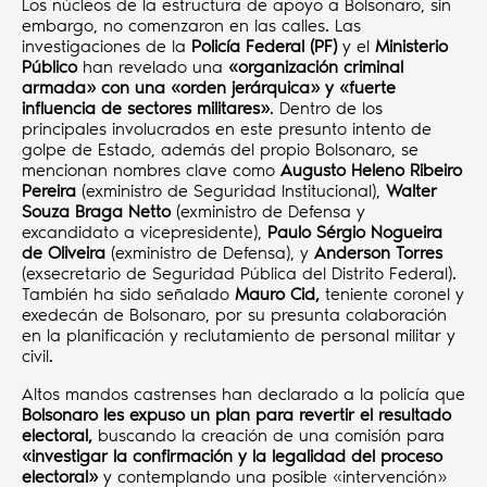
Los núcleos de la estructura de apoyo a Bolsonaro, sin
embargo, no comenzaron en las calles. Las
investigaciones de la
Policía Federal (PF)
y el
Ministerio
Público
han revelado una
«organización criminal
armada» con una «orden jerárquica» y «fuerte
influencia de sectores militares»
. Dentro de los
principales involucrados en este presunto intento de
golpe de Estado, además del propio Bolsonaro, se
mencionan nombres clave como
Augusto Heleno Ribeiro
Pereira
(exministro de Seguridad Institucional),
Walter
Souza Braga Netto
(exministro de Defensa y
excandidato a vicepresidente),
Paulo Sérgio Nogueira
de Oliveira
(exministro de Defensa), y
Anderson Torres
(exsecretario de Seguridad Pública del Distrito Federal).
También ha sido señalado
Mauro Cid,
teniente coronel y
exedecán de Bolsonaro, por su presunta colaboración
en la planificación y reclutamiento de personal militar y
civil.
Altos mandos castrenses han declarado a la policía que
Bolsonaro les expuso un plan para revertir el resultado
electoral,
buscando la creación de una comisión para
«investigar la confirmación y la legalidad del proceso
electoral»
y contemplando una posible «intervención»