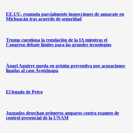
EE.UU. reanuda parcialmente inspecciones de aguacate en
Michoacán tras acuerdo de seguridad
Trump cuestiona la regulación de la IA mientras el
Congreso debate límites para las grandes tecnologías
Ángel Aguirre queda en prisión preventiva por acusaciones
ligadas al caso Ayotzinapa
El legado de Petro
Juzgados desechan primeros amparos contra examen de
control presencial de la UNAM