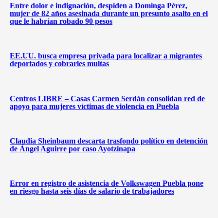
Entre dolor e indignación, despiden a Dominga Pérez,
mujer de 82 años asesinada durante un presunto asalto en el
que le habrían robado 90 pesos
EE.UU. busca empresa privada para localizar a migrantes
deportados y cobrarles multas
Centros LIBRE – Casas Carmen Serdán consolidan red de
apoyo para mujeres víctimas de violencia en Puebla
Claudia Sheinbaum descarta trasfondo político en detención
de Ángel Aguirre por caso Ayotzinapa
Error en registro de asistencia de Volkswagen Puebla pone
en riesgo hasta seis días de salario de trabajadores