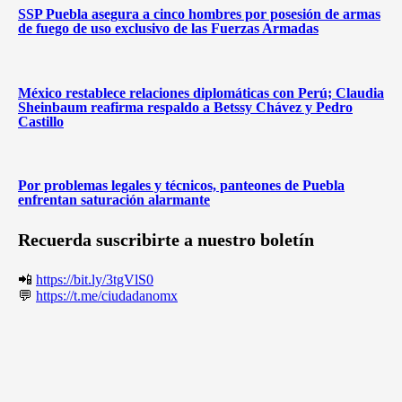
SSP Puebla asegura a cinco hombres por posesión de armas
de fuego de uso exclusivo de las Fuerzas Armadas
México restablece relaciones diplomáticas con Perú; Claudia
Sheinbaum reafirma respaldo a Betssy Chávez y Pedro
Castillo
Por problemas legales y técnicos, panteones de Puebla
enfrentan saturación alarmante
Recuerda suscribirte a nuestro boletín
📲
https://bit.ly/3tgVlS0
💬
https://t.me/ciudadanomx