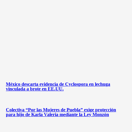
México descarta evidencia de Cyclospora en lechuga
vinculada a brote en EE.UU.
Colectiva “Por las Mujeres de Puebla” exige protección
para hijo de Karla Valeria mediante la Ley Monzón