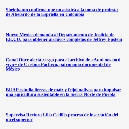
Sheinbaum confirma que no asistirá a la toma de protesta
de Abelardo de la Espriella en Colombia
Nuevo México demanda al Departamento de Justicia de
EE.UU. para obtener archivos completos de Jeffrey Epstein
Canal Once alerta riesgo para el archivo de «Aquí nos tocó
vivir» de Cristina Pacheco, patrimonio documental de
México
BUAP estudia tierras de maíz y frijol nativos para impulsar
una agricultura sustentable en la Sierra Norte de Puebla
Supervisa Rectora Lilia Cedillo proceso de inscripción del
nivel superior