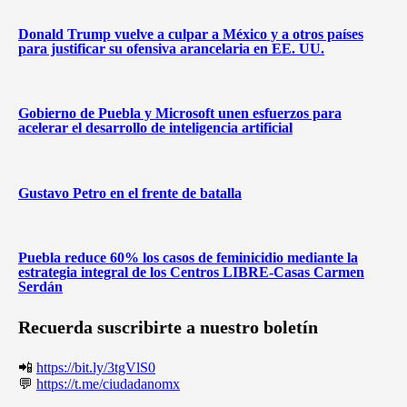
Donald Trump vuelve a culpar a México y a otros países
para justificar su ofensiva arancelaria en EE. UU.
Gobierno de Puebla y Microsoft unen esfuerzos para
acelerar el desarrollo de inteligencia artificial
Gustavo Petro en el frente de batalla
Puebla reduce 60% los casos de feminicidio mediante la
estrategia integral de los Centros LIBRE-Casas Carmen
Serdán
Recuerda suscribirte a nuestro boletín
📲
https://bit.ly/3tgVlS0
💬
https://t.me/ciudadanomx