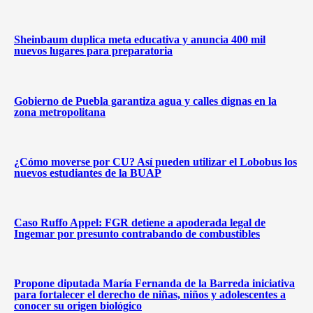
Sheinbaum duplica meta educativa y anuncia 400 mil
nuevos lugares para preparatoria
Gobierno de Puebla garantiza agua y calles dignas en la
zona metropolitana
¿Cómo moverse por CU? Así pueden utilizar el Lobobus los
nuevos estudiantes de la BUAP
Caso Ruffo Appel: FGR detiene a apoderada legal de
Ingemar por presunto contrabando de combustibles
Propone diputada María Fernanda de la Barreda iniciativa
para fortalecer el derecho de niñas, niños y adolescentes a
conocer su origen biológico