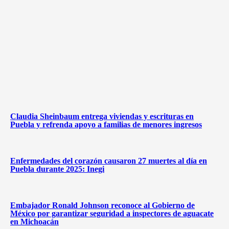
Claudia Sheinbaum entrega viviendas y escrituras en
Puebla y refrenda apoyo a familias de menores ingresos
Enfermedades del corazón causaron 27 muertes al día en
Puebla durante 2025: Inegi
Embajador Ronald Johnson reconoce al Gobierno de
México por garantizar seguridad a inspectores de aguacate
en Michoacán